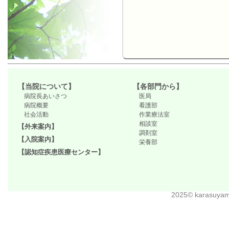
【当院について】
【各部門から】
病院長あいさつ
医局
病院概要
看護部
社会活動
作業療法室
相談室
【外来案内】
調剤室
【入院案内】
栄養部
【認知症疾患医療センター】
2025© karasuyamad